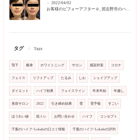
2022/04/02
お客様のビフォーアフター☺︎_習志野市のハイフサロンLokahi
タグ
Tags
顎下
痩身
ホワイトニング
サロン
感染対策
コロナ
フェイス
リフトアップ
たるみ
しわ
シェイプアップ
ダイエット
ハイフ効果
フェイスライン
年末年始
年越し
美容サロン
2022
引き締め効果
雪
雪予報
すごい
ほうれい線
筋トレ
お問い合わせ
ハイフ
コンセプト
千葉のハイフ･Lokahiの口コミ情報
千葉のハイフ･Lokahiの評判