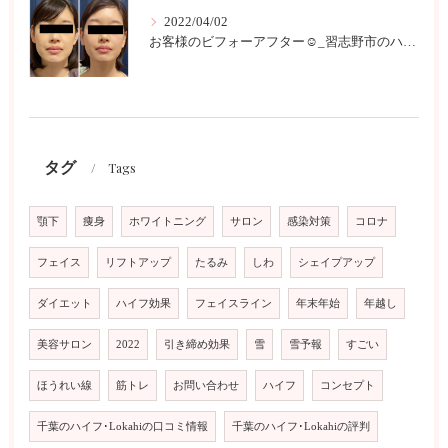
2022/04/02
お客様のビフォーアフター☺︎_習志野市のハイフサロンLokahi
タグ
Tags
顎下
痩身
ホワイトニング
サロン
感染対策
コロナ
フェイス
リフトアップ
たるみ
しわ
シェイプアップ
ダイエット
ハイフ効果
フェイスライン
年末年始
年越し
美容サロン
2022
引き締め効果
雪
雪予報
すごい
ほうれい線
筋トレ
お問い合わせ
ハイフ
コンセプト
千葉のハイフ･Lokahiの口コミ情報
千葉のハイフ･Lokahiの評判