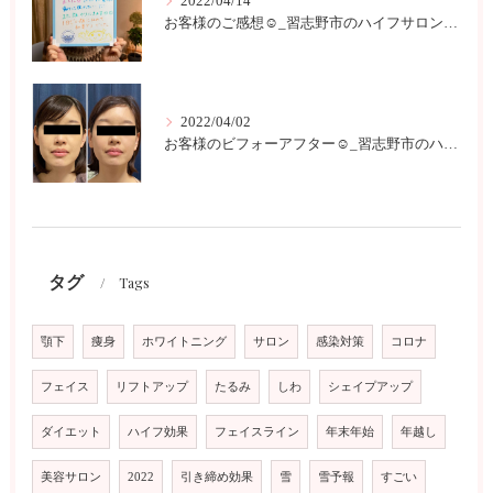
2022/04/14
お客様のご感想☺︎_習志野市のハイフサロンLokahi
2022/04/02
お客様のビフォーアフター☺︎_習志野市のハイフサロンLokahi
タグ
Tags
顎下
痩身
ホワイトニング
サロン
感染対策
コロナ
フェイス
リフトアップ
たるみ
しわ
シェイプアップ
ダイエット
ハイフ効果
フェイスライン
年末年始
年越し
美容サロン
2022
引き締め効果
雪
雪予報
すごい