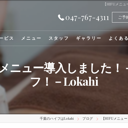
【HIFUメニ
047-767-4311
ご予
ービス
メニュー
スタッフ
ギャラリー
よくあ
新メニュー導入しました
フ！－Lokahi
千葉のハイフはLokahi
ブログ
【HIFUメニュ