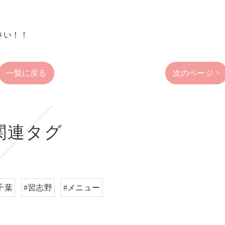
さい！！
一覧に戻る
次のページ >
関連タグ
千葉
#習志野
#メニュー